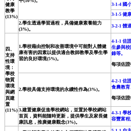
中(10%)。
3-1-4
健康
教學
3-1-5
(13%)
2.學生透過學習過程，具備健康素養能力
3-2-
(3%)。
4-1-
1.學校藉由控制和改善環境中可能對人體健
生參與校
四、
康有害的因素以提供適合教師教學及學生學
錄等。
支持
習的良好環境(5%)。
性環
每項佐證
境：
學校
物質
4-2-
環境
食農教育
2.學校具備支持環境的永續性作為(3%)。
與網
每項佐證
頁建
置
3.建置健康促進學校網站，並置於學校網站
(11%)
4-3-
首頁，資料能隨時更新，提供學生及家長健
容豐富程
康訊息，推廣健康觀念(3%)。
5-1-1