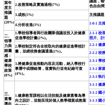
議題，報
當年
2.改善策略及實施過程(7%)
色自由擇
度主
推議
3.成效(5%)
主推議題
題
(20%)
1-0-1
4.分析改進(3%)
1.學校領導者與行政團隊倡議並投入於健康
2-1-
二、
促進學校計畫(2%)。
照片、計
領導
2-2-1 
力與
2.學校制定符合全校取向的健康促進學校計
歸屬
畫，並經校務會議通過(2%)。
2-2-2 
感：
健康
2-3-1 
3.將健康促進推動內容及活動，納入學校行
學校
事曆中或聯絡簿，落實執行並有紀錄可查
2-3-2 
政策
(4%)。
(8%)
2-3-3
3-1-1
3-1-2
三、
1.健康教育課程以生活技能及健康素養為導
素養
向之設計，並能呈現於個人教學檔案或教案
3-1-3
導向