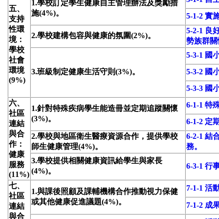
1.學校訂定學生健康自主管理辦法及獎勵措
五、
施(4%)。
5-1-2
支持
性環
5-2-
2.學校建構包容與健康的氛圍(2%)。
境：
勢族群關
學校
5-3-1
社會
環境
3.班級制定健康生活守則(3%)。
5-3-2
(9%)
5-3-3
六、
6-1-1 
1.針對特殊疾病學生能造冊並定期追蹤關懷
社區
(3%)。
6-1-2 
連結
與合
2.學校與地區衛生醫療資源合作，提供學校
6-2-
作：
師生健康管理(4%)。
務。
健康
3.學校提供相關健康資訊給學生與家長
服務
6-3-
(4%)。
(11%)
七、
7-1-1 
1.與課後照顧及課輔機構合作推動視力保健
社區
或其他健康促進議題(4%)。
7-1-2 
連結
與合