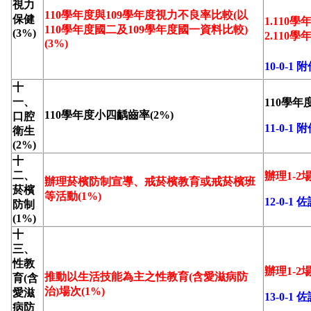
視力
110學年度與109學年度視力不良率比較(以
保健
1.110
110學年度國二及109學年度國一資料比較)
(3%)
2.110
(3%)
10-0-1 
十
一、
110學年
110學年度小四齲齒率(2%)
口腔
11-0-1 
衛生
(2%)
十
二、
辦理1-2
辦理菸檳防制宣導、戒菸檳教育或戒菸檳班
菸檳
等活動(1%)
12-0-1
防制
(1%)
十
三、
性教
辦理1-2
推動以生活技能為主之性教育(含愛滋病防
育(含
治)場次(1%)
愛滋
13-0-1
病防